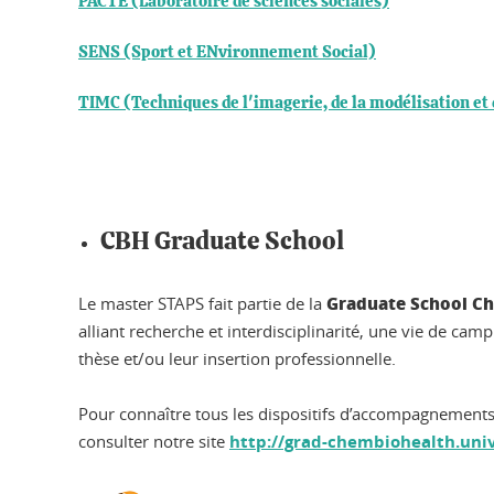
PACTE (Laboratoire de sciences sociales)
SENS (Sport et ENvironnement Social)
TIMC (Techniques de l'imagerie, de la modélisation et 
CBH Graduate School
Graduate School Ch
Le master STAPS fait partie de la
alliant recherche et interdisciplinarité, une vie de ca
thèse et/ou leur insertion professionnelle.
Pour connaître tous les dispositifs d’accompagnements 
consulter notre site
http://grad-chembiohealth.univ