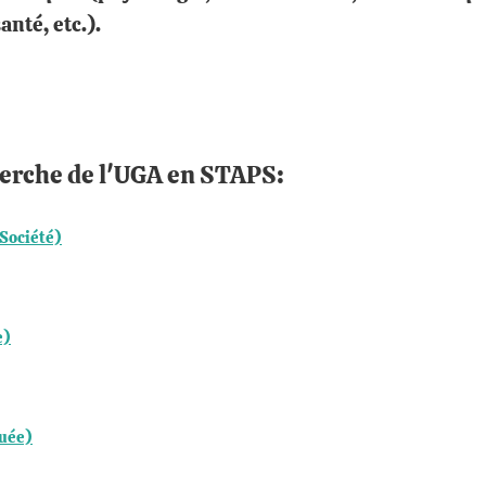
nté, etc.).
herche de l'UGA en STAPS:
 Société)
e)
quée)