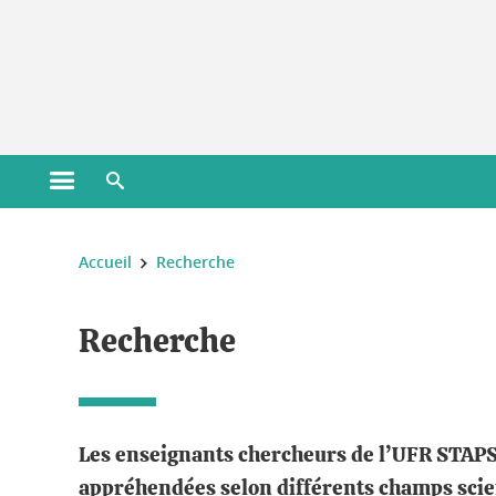
Gestion des cookies
Ouvrir le menu principal
Ouvrir le moteur de recherche
Vous êtes ici :
Accueil
Recherche
Recherche
Les enseignants chercheurs de l’UFR STAPS 
appréhendées selon différents champs scient