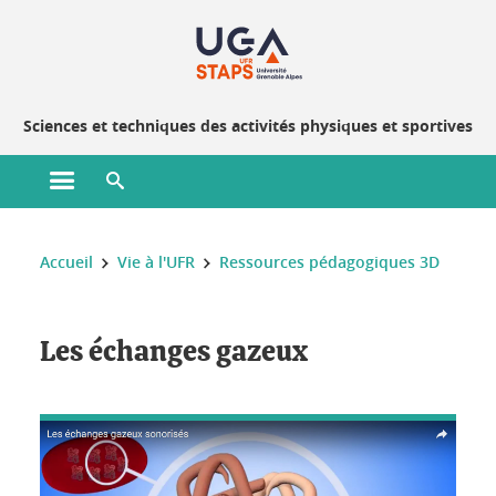
Gestion des cookies
Sciences et techniques des activités physiques et sportives
Ouvrir le menu principal
Ouvrir le moteur de recherche
Vous êtes ici :
Accueil
Vie à l'UFR
Ressources pédagogiques 3D
Les échanges gazeux