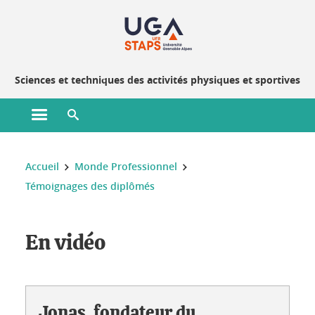
Gestion des cookies
Sciences et techniques des activités physiques et sportives
Ouvrir le menu principal
Ouvrir le moteur de recherche
Vous êtes ici :
Accueil
Monde Professionnel
Témoignages des diplômés
Témoignages des diplômés
En vidéo
Jonas, fondateur du