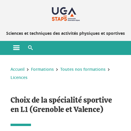
Gestion des cookies
Sciences et techniques des activités physiques et sportives
Ouvrir le menu principal
Ouvrir le moteur de recherche
Vous êtes ici :
Accueil
Formations
Toutes nos formations
Licences
Choix de la spécialité sportive
en L1 (Grenoble et Valence)