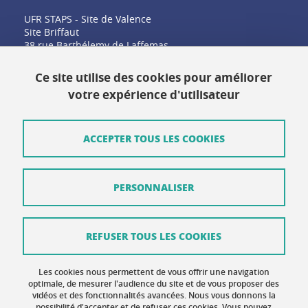
UFR STAPS - Site de Valence
Site Briffaut
38 rue Barthélemy de Laffemas
26000 Valence
Ce site utilise des cookies pour améliorer
votre expérience d'utilisateur
Contact
Plan du site
ACCEPTER TOUS LES COOKIES
Crédits
PERSONNALISER
Mentions légales
Données personnelles
REFUSER TOUS LES COOKIES
Gestion des cookies
Accessibilité : non conforme
Les cookies nous permettent de vous offrir une navigation
optimale, de mesurer l'audience du site et de vous proposer des
vidéos et des fonctionnalités avancées. Nous vous donnons la
Politique des cookies
possibilité d'accepter et de refuser ces cookies. Vous pouvez