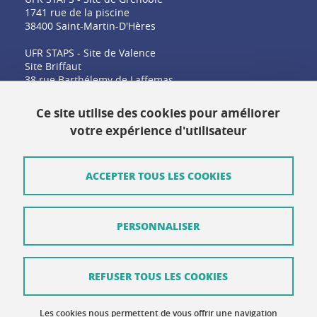
1741 rue de la piscine
38400 Saint-Martin-D'Hères
UFR STAPS - Site de Valence
Site Briffaut
38 rue Barthélemy de Laffemas
26000 Valence
Ce site utilise des cookies pour améliorer
votre expérience d'utilisateur
Contact
Plan du site
ACCEPTER TOUS LES COOKIES
Crédits
PERSONNALISER
Mentions légales
Données personnelles
REFUSER TOUS LES COOKIES
Gestion des cookies
Accessibilité : non conforme
Les cookies nous permettent de vous offrir une navigation