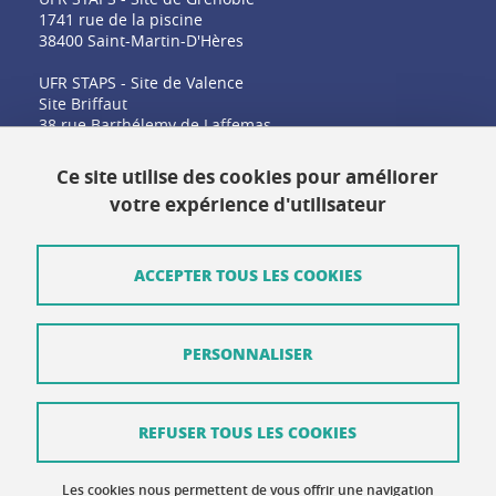
1741 rue de la piscine
38400 Saint-Martin-D'Hères
UFR STAPS - Site de Valence
Site Briffaut
38 rue Barthélemy de Laffemas
26000 Valence
Ce site utilise des cookies pour améliorer
votre expérience d'utilisateur
Contact
Plan du site
ACCEPTER TOUS LES COOKIES
Crédits
PERSONNALISER
Mentions légales
Données personnelles
REFUSER TOUS LES COOKIES
Gestion des cookies
Accessibilité : non conforme
Les cookies nous permettent de vous offrir une navigation