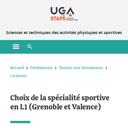
Gestion des cookies
Sciences et techniques des activités physiques et sportives
Ouvrir le menu principal
Ouvrir le moteur de recherche
Vous êtes ici :
Accueil
Formations
Toutes nos formations
Licences
Choix de la spécialité sportive
en L1 (Grenoble et Valence)