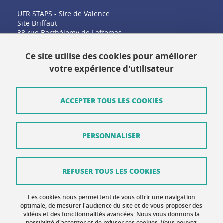
UFR STAPS - Site de Valence
Site Briffaut
38 rue Barthélemy de Laffemas
26000 Valence
Ce site utilise des cookies pour améliorer
votre expérience d'utilisateur
Contact
Plan du site
ACCEPTER TOUS LES COOKIES
Crédits
PERSONNALISER
Mentions légales
Données personnelles
REFUSER TOUS LES COOKIES
Gestion des cookies
Accessibilité : non conforme
Les cookies nous permettent de vous offrir une navigation
optimale, de mesurer l'audience du site et de vous proposer des
vidéos et des fonctionnalités avancées. Nous vous donnons la
Politique des cookies
possibilité d'accepter et de refuser ces cookies. Vous pouvez